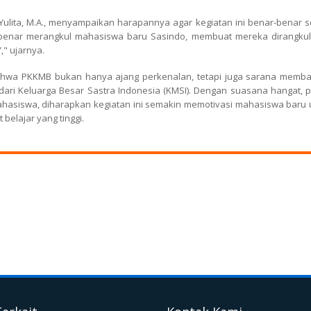
ulita, M.A., menyampaikan harapannya agar kegiatan ini benar-benar s
-benar merangkul mahasiswa baru Sasindo, membuat mereka dirangkul
," ujarnya.
bahwa PKKMB bukan hanya ajang perkenalan, tetapi juga sarana memb
dari Keluarga Besar Sastra Indonesia (KMSI). Dengan suasana hangat, 
mahasiswa, diharapkan kegiatan ini semakin memotivasi mahasiswa baru 
elajar yang tinggi.