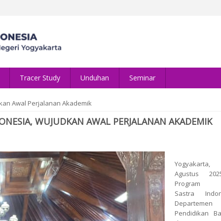
Tracer Study
Unduhan
Seminar
kan Awal Perjalanan Akademik
ONESIA, WUJUDKAN AWAL PERJALANAN AKADEMIK
Yogyakart
Agustus 20
Program S
Sastra Indon
Departemen
Pendidikan B