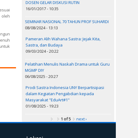
DOSEN GELAR DISKUSI RUTIN
16/01/2017 - 10:35
esuai
 oleh
SEMINAR NASIONAL 70 TAHUN PROF SUHARDI
08/08/2024 - 13:13
angun
Pameran Alih Wahana Sastra: Jejak Kita,
penuh
Sastra, dan Budaya
untuk
09/03/2024 - 20:22
Pelatihan Menulis Naskah Drama untuk Guru
MGMP DIY
06/08/2025 - 20:27
Prodi Sastra Indonesia UNY Berpartisipasi
dalam Kegiatan Pengabdian kepada
Masyarakat "EduArt#1"
01/08/2025 - 19:23
1 of 5
next ›