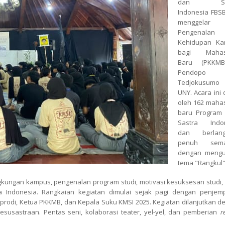
dan Sas
Indonesia FBS
menggelar
Pengenalan
Kehidupan K
bagi Mahas
Baru (PKKMB
Pendopo
Tedjokusumo
UNY. Acara ini d
oleh 162 maha
baru Program 
Sastra Indo
dan berlang
penuh sema
dengan meng
tema "Rangkul"
kungan kampus, pengenalan program studi, motivasi kesuksesan studi, 
 Indonesia. Rangkaian kegiatan dimulai sejak pagi dengan penjem
rodi, Ketua PKKMB, dan Kepala Suku KMSI 2025. Kegiatan dilanjutkan d
kesusastraan. Pentas seni, kolaborasi teater, yel-yel, dan pemberian
r