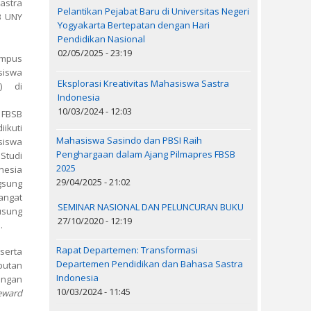
tra
Pelantikan Pejabat Baru di Universitas Negeri
B UNY
Yogyakarta Bertepatan dengan Hari
Pendidikan Nasional
02/05/2025 - 23:19
ampus
iswa
Eksplorasi Kreativitas Mahasiswa Sastra
) di
Indonesia
10/03/2024 - 12:03
 FBSB
iikuti
Mahasiswa Sasindo dan PBSI Raih
siswa
Penghargaan dalam Ajang Pilmapres FBSB
Studi
2025
nesia
29/04/2025 - 21:02
sung
ngat
SEMINAR NASIONAL DAN PELUNCURAN BUKU
usung
27/10/2020 - 12:19
.
Rapat Departemen: Transformasi
serta
Departemen Pendidikan dan Bahasa Sastra
putan
Indonesia
engan
10/03/2024 - 11:45
eward