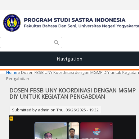
Search form
Search
Navigation
You are here
Home
» Dosen FBSB UNY Koordinasi dengan MGMP DIY untuk Kegiatan
Pengabdian
DOSEN FBSB UNY KOORDINASI DENGAN MGMP
DIY UNTUK KEGIATAN PENGABDIAN
Submitted by
admin
on Thu, 06/26/2025 - 19:32