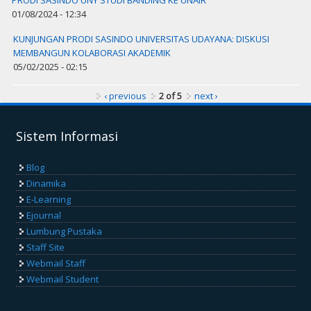
PRODI SASINDO UNY STUDI BANDING KE UNAIR
01/08/2024 - 12:34
KUNJUNGAN PRODI SASINDO UNIVERSITAS UDAYANA: DISKUSI
MEMBANGUN KOLABORASI AKADEMIK
05/02/2025 - 02:15
‹ previous
2 of 5
next ›
Sistem Informasi
Blog
Dinamika
E-Learning
Ejournal
Lumbung Pustaka
Staff Site
Webmail Staff
Webmail Student